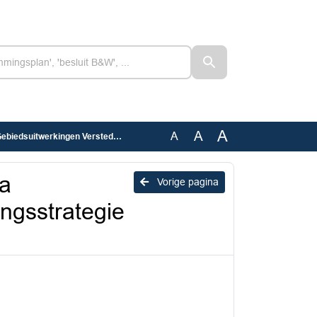
A
A
A
en Verstedelijkingsstrategie ANFV.docx
a
Vorige pagina
ingsstrategie