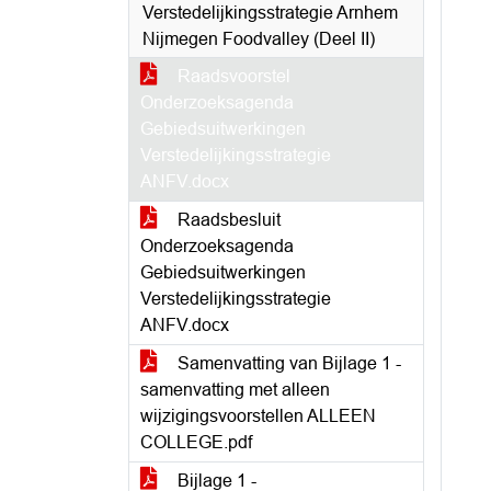
Verstedelijkingsstrategie Arnhem
Nijmegen Foodvalley (Deel II)
Raadsvoorstel
Onderzoeksagenda
Gebiedsuitwerkingen
Verstedelijkingsstrategie
ANFV.docx
Raadsbesluit
Onderzoeksagenda
Gebiedsuitwerkingen
Verstedelijkingsstrategie
ANFV.docx
Samenvatting van Bijlage 1 -
samenvatting met alleen
wijzigingsvoorstellen ALLEEN
COLLEGE.pdf
Bijlage 1 -