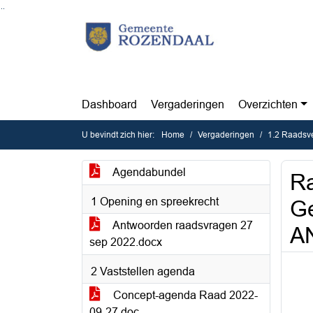
Ga naar de inhoud van deze pagina
Ga naar het zoeken
Ga naar het menu
Dashboard
Vergaderingen
Overzichten
U bevindt zich hier:
Home
Vergaderingen
1.2 Raadsv
Agendabundel
R
1 Opening en spreekrecht
Ge
Antwoorden raadsvragen 27
A
sep 2022.docx
2 Vaststellen agenda
Concept-agenda Raad 2022-
09-27.doc