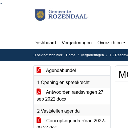
Ga naar de inhoud van deze pagina
Ga naar het zoeken
Ga naar het menu
Dashboard
Vergaderingen
Overzichten
U bevindt zich hier:
Home
Vergaderingen
1.2 Raadsv
Agendabundel
MO
1 Opening en spreekrecht
Antwoorden raadsvragen 27
sep 2022.docx
2 Vaststellen agenda
Concept-agenda Raad 2022-
09-27.doc