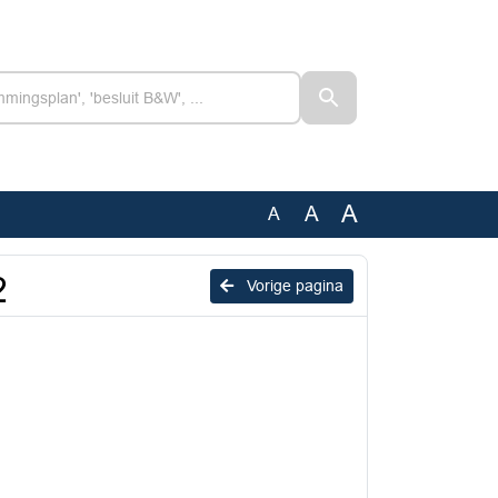
A
A
A
2
Vorige pagina