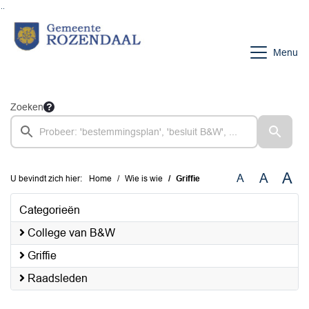
Ga naar de inhoud van deze pagina
Ga naar het zoeken
Ga naar het menu
Menu
Zoeken
A
A
A
U bevindt zich hier:
Home
Wie is wie
Griffie
Categorieën
College van B&W
Griffie
Raadsleden