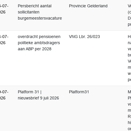
5-07-
Persbericht aantal
Provincie Gelderland
V
026
sollicitanten
(
burgemeestersvacature
D
p
4-07-
overdracht pensioenen
VNG Lbr. 26/023
H
026
politieke ambtsdragers
n
aan ABP per 2028
v
b
V
m
w
p
9-07-
Platform 31 |
Platform31
M
026
nieuwsbrief 9 juli 2026
P
v
m
R
h
o