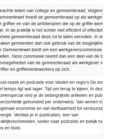
eachte leden van college en gemeenteraad, Volgens de
v.k.a. 
emeentewet treedt de gemeenteraad op als werkgever van
raad o
e griffier en van de ambtenaren die op de griffie werkzaam
ijn. In de praktijk is het echter niet efficiënt of effectief om de
ehele gemeenteraad deze rol te laten vervullen. In de regel
aken gemeenten dan ook gebruik van de mogelijkheid die
e Gemeentewet biedt om een werkgeverscommissie in te
tellen. Deze commissie neemt dan een deel van de taken en
evoegdheden van de gemeenteraad als werkgever voor de
riffier en griffiemedewerkers op zich.
ust-reads en podcasts voor steden en regio’s De zon schijnt,
nieuws
et tempo ligt wat lager. Tijd om terug te kijken. In deze
omerspecial vind je de belangrijkste artikelen en publicaties,
verzichtelijk gebundeld per onderwerp. Van wonen tot
egionale economie en van leefbaarheid tot verduurzaming en
nergie. Verdiep je in publicaties, leer van
raktijkvoorbeelden, luister naar podcasts en bekijk handige
ips en tools.