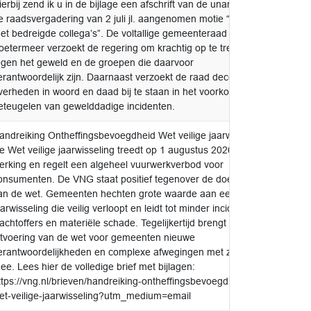
ierbij zend ik u in de bijlage een afschrift van de unaniem in
v.k.a. 
e raadsvergadering van 2 juli jl. aangenomen motie “Solidair
raad o
et bedreigde collega’s”. De voltallige gemeenteraad van
oetermeer verzoekt de regering om krachtig op te treden
egen het geweld en de groepen die daarvoor
erantwoordelijk zijn. Daarnaast verzoekt de raad decentrale
verheden in woord en daad bij te staan in het voorkomen of
eteugelen van gewelddadige incidenten.
andreiking Ontheffingsbevoegdheid Wet veilige jaarwisseling
voor k
e Wet veilige jaarwisseling treedt op 1 augustus 2026 in
aanne
erking en regelt een algeheel vuurwerkverbod voor
onsumenten. De VNG staat positief tegenover de doelstelling
an de wet. Gemeenten hechten grote waarde aan een
aarwisseling die veilig verloopt en leidt tot minder incidenten,
lachtoffers en materiële schade. Tegelijkertijd brengt de
itvoering van de wet voor gemeenten nieuwe
erantwoordelijkheden en complexe afwegingen met zich
ee. Lees hier de volledige brief met bijlagen:
ttps://vng.nl/brieven/handreiking-ontheffingsbevoegdheid-
et-veilige-jaarwisseling?utm_medium=email