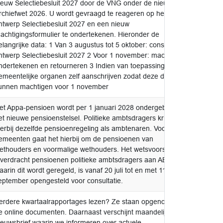
ieuw Selectiebesluit 2027 door de VNG onder de nieuwe
rchiefwet 2026. U wordt gevraagd te reageren op het
ntwerp Selectiebesluit 2027 en een nieuw
achtigingsformulier te ondertekenen. Hieronder de
elangrijke data: 1 Van 3 augustus tot 5 oktober: consultatie
ntwerp Selectiebesluit 2027 2 Voor 1 november: machtiging
ndertekenen en retourneren 3 Indien van toepassing:
emeentelijke organen zelf aanschrijven zodat deze de VNG
unnen machtigen voor 1 november
et Appa-pensioen wordt per 1 januari 2028 ondergebracht in
voor k
et nieuwe pensioenstelsel. Politieke ambtsdragers krijgen
aanne
ierbij dezelfde pensioenregeling als ambtenaren. Voor de
emeenten gaat het hierbij om de pensioenen van
ethouders en voormalige wethouders. Het wetsvoorstel
verdracht pensioenen politieke ambtsdragers aan ABP
aarin dit wordt geregeld, is vanaf 20 juli tot en met 11
eptember opengesteld voor consultatie.
erdere kwartaalrapportages lezen? Ze staan opgenomen bij
nieuws
e online documenten. Daarnaast verschijnt maandelijks onze
ieuwsbrief waarin we informeren over actuele