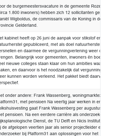
oor de burgemeestersvacature in de gemeente Rozendaal
overig
circa 1.800 inwoners) hebben zich 12 sollicitanten gemeld bij
aniël Wigboldus, de commissaris van de Koning in de
rovincie Gelderland.
et kabinet heeft op 26 juni de aanpak voor stikstof en
v.k.a. 
atuurherstel gepubliceerd, met als doel natuurherstel
BenW
ersnellen en daarmee de vergunningverlening weer op gang
rengen. Belangrijk voor gemeenten, inwoners én boeren.
eel nieuwe colleges staan klaar om hun ambities waar te
aken, en daarvoor is het noodzakelijk dat vergunningen
eer kunnen worden verleend. Het pakket biedt daarvoor
erspectief.
et onder andere: Frank Wassenberg, woningmarktexpert bij
nieuws
latform31, met pensioen Na veertig jaar werken in en aan de
olkshuisvesting gaat Frank Wassenberg per augustus 2026
et pensioen. Na een eerdere carrière als onderzoeker bij de
ijksplanologische Dienst, de TU Delft en Nicis Institute werkte
ij de afgelopen veertien jaar als senior projectleider en
nderzoeker bij Platform31 aan oplossingen voor het