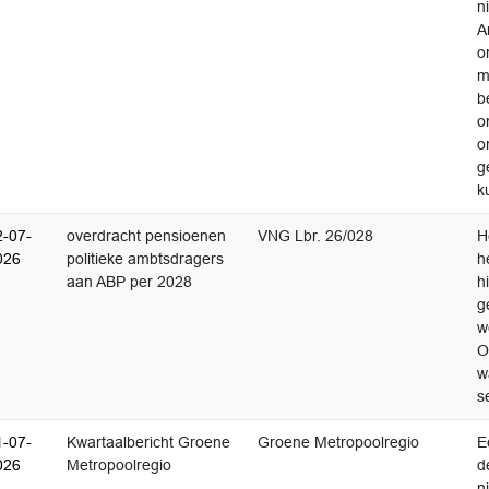
n
A
o
m
b
o
o
g
k
2-07-
overdracht pensioenen
VNG Lbr. 26/028
H
026
politieke ambtsdragers
h
aan ABP per 2028
h
g
w
O
w
s
1-07-
Kwartaalbericht Groene
Groene Metropoolregio
E
026
Metropoolregio
d
n