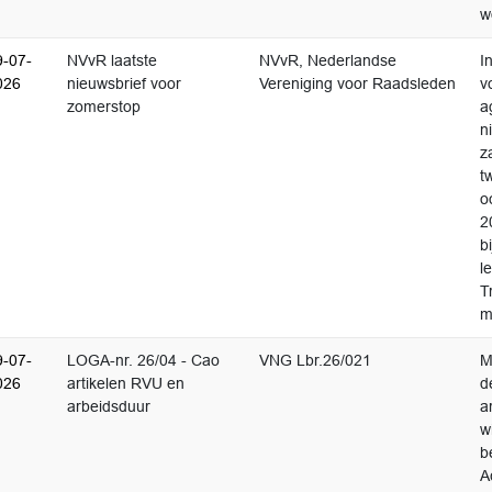
w
9-07-
NVvR laatste
NVvR, Nederlandse
I
026
nieuwsbrief voor
Vereniging voor Raadsleden
v
zomerstop
a
n
z
t
o
2
b
l
T
m
9-07-
LOGA-nr. 26/04 - Cao
VNG Lbr.26/021
M
026
artikelen RVU en
d
arbeidsduur
a
w
b
A