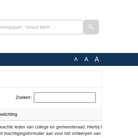
A
A
A
Zoeken:
oelichting
Advies
eachte leden van college en gemeenteraad, Hierbij treft u
v.k.a. 
et machtigingsformulier aan voor het ontwerpen van een
BenW