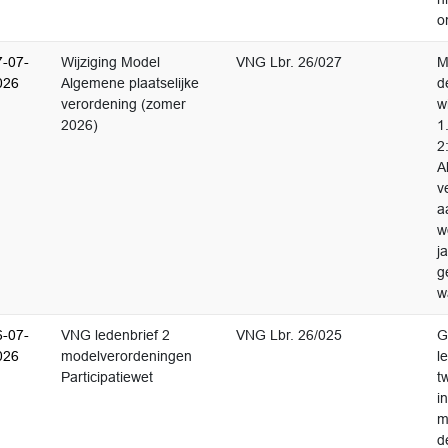
o
7-07-
Wijziging Model
VNG Lbr. 26/027
M
026
Algemene plaatselijke
d
verordening (zomer
w
2026)
1
2
A
v
a
w
j
g
w
6-07-
VNG ledenbrief 2
VNG Lbr. 26/025
G
026
modelverordeningen
l
Participatiewet
t
i
m
d