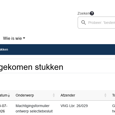
Zoeken
Wie is wie
ukken
gekomen stukken
atum
Onderwerp
Afzender
T
3-07-
Machtigingsformulier
VNG Lbr. 26/029
G
026
ontwerp selectiebesluit
h