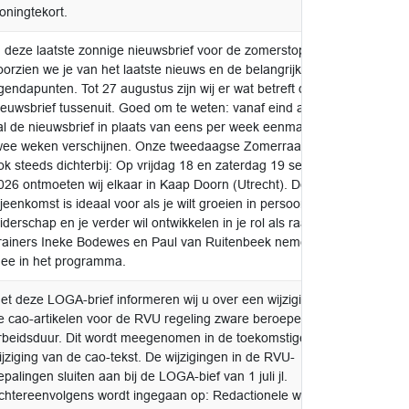
oningtekort.
n deze laatste zonnige nieuwsbrief voor de zomerstop
nieuws
oorzien we je van het laatste nieuws en de belangrijkste
gendapunten. Tot 27 augustus zijn wij er wat betreft de
ieuwsbrief tussenuit. Goed om te weten: vanaf eind augustus
al de nieuwsbrief in plaats van eens per week eenmaal per
wee weken verschijnen. Onze tweedaagse Zomerraad komt
ok steeds dichterbij: Op vrijdag 18 en zaterdag 19 september
026 ontmoeten wij elkaar in Kaap Doorn (Utrecht). Deze
ijeenkomst is ideaal voor als je wilt groeien in persoonlijk
eiderschap en je verder wil ontwikkelen in je rol als raadslid.
rainers Ineke Bodewes en Paul van Ruitenbeek nemen je
ee in het programma.
et deze LOGA-brief informeren wij u over een wijziging van
v.k.a. 
e cao-artikelen voor de RVU regeling zware beroepen en de
BenW
rbeidsduur. Dit wordt meegenomen in de toekomstige
ijziging van de cao-tekst. De wijzigingen in de RVU-
epalingen sluiten aan bij de LOGA-bief van 1 juli jl.
chtereenvolgens wordt ingegaan op: Redactionele wijziging