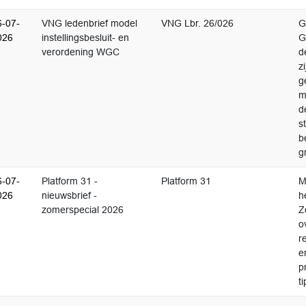
6-07-
VNG ledenbrief model
VNG Lbr. 26/026
G
026
instellingsbesluit- en
G
verordening WGC
d
z
g
m
d
s
b
g
6-07-
Platform 31 -
Platform 31
M
026
nieuwsbrief -
h
zomerspecial 2026
Z
o
r
e
p
t