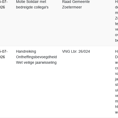
5-07-
Motie Solidair met
Raad Gemeente
H
026
bedreigde collega's
Zoetermeer
d
m
Z
t
v
o
b
5-07-
Handreiking
VNG Lbr. 26/024
H
026
Ontheffingsbevoegdheid
D
Wet veilige jaarwisseling
w
c
v
j
s
u
v
m
h
w