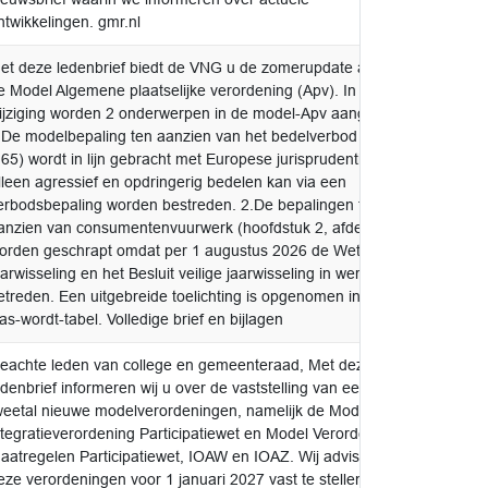
ntwikkelingen. gmr.nl
et deze ledenbrief biedt de VNG u de zomerupdate aan voor
voor k
e Model Algemene plaatselijke verordening (Apv). In deze
aanne
ijziging worden 2 onderwerpen in de model-Apv aangepast:
.De modelbepaling ten aanzien van het bedelverbod (artikel
:65) wordt in lijn gebracht met Europese jurisprudentie.
lleen agressief en opdringerig bedelen kan via een
erbodsbepaling worden bestreden. 2.De bepalingen ten
anzien van consumentenvuurwerk (hoofdstuk 2, afdeling 10)
orden geschrapt omdat per 1 augustus 2026 de Wet veilige
aarwisseling en het Besluit veilige jaarwisseling in werking zijn
etreden. Een uitgebreide toelichting is opgenomen in de
as-wordt-tabel. Volledige brief en bijlagen
eachte leden van college en gemeenteraad, Met deze
voor k
edenbrief informeren wij u over de vaststelling van een
aanne
weetal nieuwe modelverordeningen, namelijk de Model Re-
ntegratieverordening Participatiewet en Model Verordening
aatregelen Participatiewet, IOAW en IOAZ. Wij adviseren u
eze verordeningen voor 1 januari 2027 vast te stellen