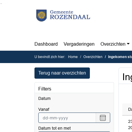
Ga naar de inhoud van deze pagina
Ga naar het zoeken
Ga naar het menu
Dashboard
Vergaderingen
Overzichten
U bevindt zich hier:
Home
Overzichten
Ingekomen st
Terug naar overzichten
In
Filters
Datum
vanaf
D
Selecteer
2
een
2
Datum tot en met
datum