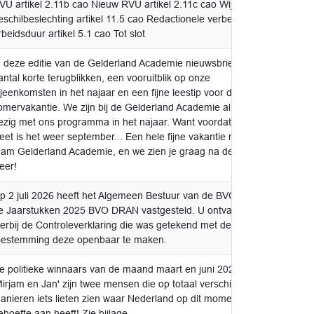
VU artikel 2.11b cao Nieuw RVU artikel 2.11c cao Wijziging
eschilbeslechting artikel 11.5 cao Redactionele verbetering
rbeidsduur artikel 5.1 cao Tot slot
n deze editie van de Gelderland Academie nieuwsbrief: een
voor k
antal korte terugblikken, een vooruitblik op onze
aanne
ijeenkomsten in het najaar en een fijne leestip voor de
omervakantie. We zijn bij de Gelderland Academie al druk
ezig met ons programma in het najaar. Want voordat je het
eet is het weer september... Een hele fijne vakantie namens
eam Gelderland Academie, en we zien je graag na de zomer
eer!
p 2 juli 2026 heeft het Algemeen Bestuur van de BVO DRAN
v.k.a. 
e Jaarstukken 2025 BVO DRAN vastgesteld. U ontvangt
BenW
ierbij de Controleverklaring die was getekend met de
oestemming deze openbaar te maken.
e politieke winnaars van de maand maart en juni 2026
voor k
Mirjam en Jan' zijn twee mensen die op totaal verschillende
aanne
anieren iets lieten zien waar Nederland op dit moment grote
ehoefte aan heeft! Zie bijlage