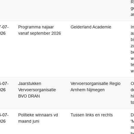
R
g
a
7-07-
Programma najaar
Gelderland Academie
I
026
vanaf september 2026
a
b
z
b
w
t
w
6-07-
Jaarstukken
Vervoersorganisatie Regio
O
026
Vervoersorganisatie
Arnhem Nijmegen
d
BVO DRAN
h
t
5-07-
Politieke winnaars vd
Tussen links en rechts
D
026
maand juni
'
m
b