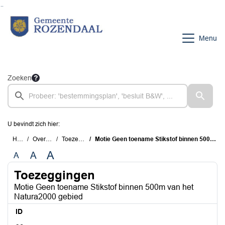
Ga naar de inhoud van deze pagina
Ga naar het zoeken
Ga naar het menu
Menu
Zoeken
U bevindt zich hier:
Home
Overzichten
Toezeggingen
Motie Geen toename Stikstof binnen 500m van het Natura2000 gebied
A
A
A
Toezeggingen
Motie Geen toename Stikstof binnen 500m van het
Natura2000 gebied
ID