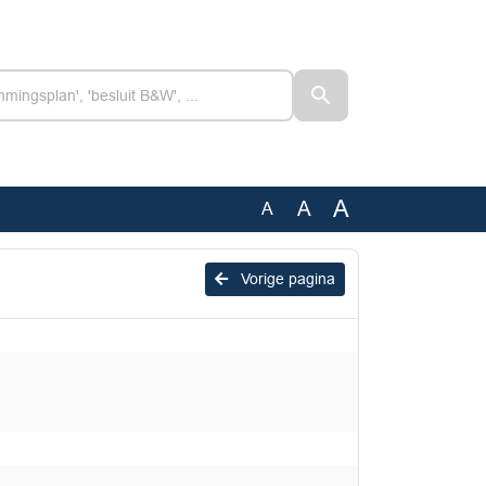
A
A
A
Vorige pagina