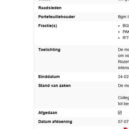
Raadsleden
Portefeuillehouder
Bgm I
Fractie(s)
BG
PA
R'7
Toelichting
De mo
om vo
Rozen
intens
Einddatum
24-02
Stand van zaken
De mo
Colle
tot be
Afg
Afgedaan
Datum afdoening
07-07