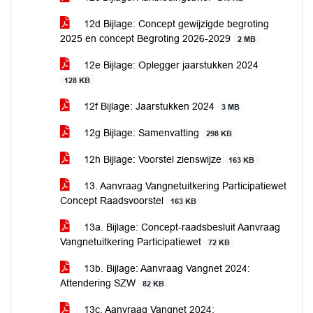
12d Bijlage: Concept gewijzigde begroting
2025 en concept Begroting 2026-2029
2 MB
12e Bijlage: Oplegger jaarstukken 2024
128 KB
12f Bijlage: Jaarstukken 2024
3 MB
12g Bijlage: Samenvatting
298 KB
12h Bijlage: Voorstel zienswijze
163 KB
13. Aanvraag Vangnetuitkering Participatiewet
Concept Raadsvoorstel
163 KB
13a. Bijlage: Concept-raadsbesluit Aanvraag
Vangnetuitkering Participatiewet
72 KB
13b. Bijlage: Aanvraag Vangnet 2024:
Attendering SZW
82 KB
13c. Aanvraag Vangnet 2024: