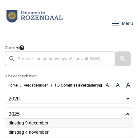
Ga naar de inhoud van deze pagina
Ga naar het zoeken
Ga naar het menu
Menu
Zoeken
U bevindt zich hier:
A
A
A
Home
Vergaderingen
1.3 Commissievergadering
2026
2025
2025
dinsdag 9 december
2025
dinsdag 4 november