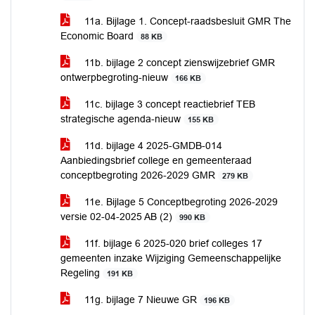
11a. Bijlage 1. Concept-raadsbesluit GMR The
Economic Board
88 KB
11b. bijlage 2 concept zienswijzebrief GMR
ontwerpbegroting-nieuw
166 KB
11c. bijlage 3 concept reactiebrief TEB
strategische agenda-nieuw
155 KB
11d. bijlage 4 2025-GMDB-014
Aanbiedingsbrief college en gemeenteraad
conceptbegroting 2026-2029 GMR
279 KB
11e. Bijlage 5 Conceptbegroting 2026-2029
versie 02-04-2025 AB (2)
990 KB
11f. bijlage 6 2025-020 brief colleges 17
gemeenten inzake Wijziging Gemeenschappelijke
Regeling
191 KB
11g. bijlage 7 Nieuwe GR
196 KB