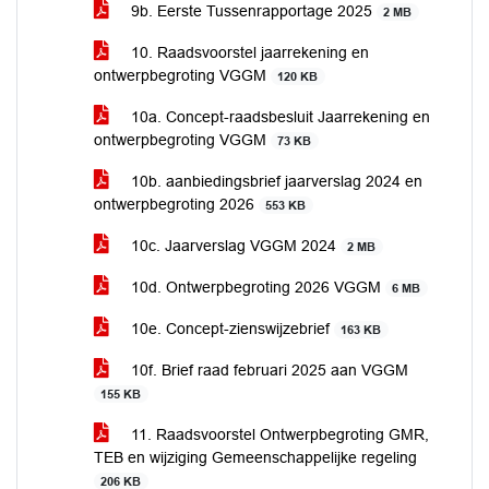
9b. Eerste Tussenrapportage 2025
2 MB
10. Raadsvoorstel jaarrekening en
ontwerpbegroting VGGM
120 KB
10a. Concept-raadsbesluit Jaarrekening en
ontwerpbegroting VGGM
73 KB
10b. aanbiedingsbrief jaarverslag 2024 en
ontwerpbegroting 2026
553 KB
10c. Jaarverslag VGGM 2024
2 MB
10d. Ontwerpbegroting 2026 VGGM
6 MB
10e. Concept-zienswijzebrief
163 KB
10f. Brief raad februari 2025 aan VGGM
155 KB
11. Raadsvoorstel Ontwerpbegroting GMR,
TEB en wijziging Gemeenschappelijke regeling
206 KB