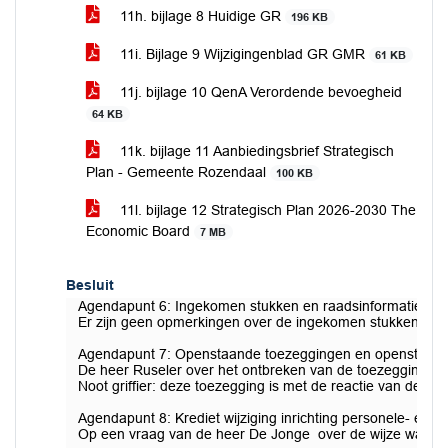
11h. bijlage 8 Huidige GR
196 KB
11i. Bijlage 9 Wijzigingenblad GR GMR
61 KB
11j. bijlage 10 QenA Verordende bevoegheid
64 KB
11k. bijlage 11 Aanbiedingsbrief Strategisch
Plan - Gemeente Rozendaal
100 KB
11l. bijlage 12 Strategisch Plan 2026-2030 The
Economic Board
7 MB
Besluit
Agendapunt 6: Ingekomen stukken en raadsinformatiebrie
Er zijn geen opmerkingen over de ingekomen stukken, wa
Agendapunt 7: Openstaande toezeggingen en openstaand
De heer Ruseler over het ontbreken van de toezegging met
Noot griffier: deze toezegging is met de reactie van de w
Agendapunt 8: Krediet wijziging inrichting personele- en fin
Op een vraag van de heer De Jonge over de wijze waarop 