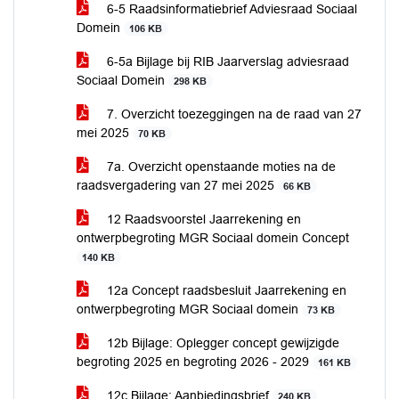
6-5 Raadsinformatiebrief Adviesraad Sociaal
Domein
106 KB
6-5a Bijlage bij RIB Jaarverslag adviesraad
Sociaal Domein
298 KB
7. Overzicht toezeggingen na de raad van 27
mei 2025
70 KB
7a. Overzicht openstaande moties na de
raadsvergadering van 27 mei 2025
66 KB
12 Raadsvoorstel Jaarrekening en
ontwerpbegroting MGR Sociaal domein Concept
140 KB
12a Concept raadsbesluit Jaarrekening en
ontwerpbegroting MGR Sociaal domein
73 KB
12b Bijlage: Oplegger concept gewijzigde
begroting 2025 en begroting 2026 - 2029
161 KB
12c Bijlage: Aanbiedingsbrief
240 KB