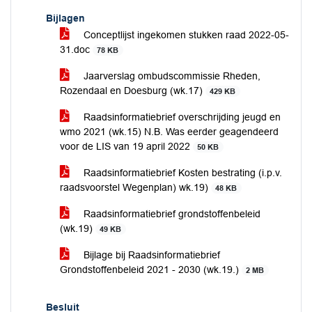
Bijlagen
Conceptlijst ingekomen stukken raad 2022-05-
31.doc
78 KB
Jaarverslag ombudscommissie Rheden,
Rozendaal en Doesburg (wk.17)
429 KB
Raadsinformatiebrief overschrijding jeugd en
wmo 2021 (wk.15) N.B. Was eerder geagendeerd
voor de LIS van 19 april 2022
50 KB
Raadsinformatiebrief Kosten bestrating (i.p.v.
raadsvoorstel Wegenplan) wk.19)
48 KB
Raadsinformatiebrief grondstoffenbeleid
(wk.19)
49 KB
Bijlage bij Raadsinformatiebrief
Grondstoffenbeleid 2021 - 2030 (wk.19.)
2 MB
Besluit