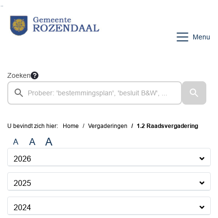
Ga naar de inhoud van deze pagina
Ga naar het zoeken
Ga naar het menu
Menu
Zoeken
U bevindt zich hier:
Home
Vergaderingen
1.2 Raadsvergadering
A
A
A
2026
2025
2024