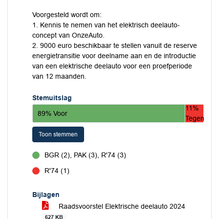
Voorgesteld wordt om:
1. Kennis te nemen van het elektrisch deelauto-
concept van OnzeAuto.
2. 9000 euro beschikbaar te stellen vanuit de reserve
energietransitie voor deelname aan en de introductie
van een elektrische deelauto voor een proefperiode
van 12 maanden.
Stemuitslag
11%
89% Voor
Tegen
Toon stemmen
BGR (2), PAK (3), R'74 (3)
voor
R'74 (1)
tegen
Bijlagen
Raadsvoorstel Elektrische deelauto 2024
627 KB