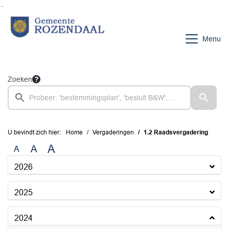
Ga naar de inhoud van deze pagina
Ga naar het zoeken
Ga naar het menu
Menu
Zoeken
U bevindt zich hier:
Home
Vergaderingen
1.2 Raadsvergadering
A
A
A
2026
2025
2024