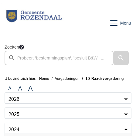
Ga naar de inhoud van deze pagina
Ga naar het zoeken
Ga naar het menu
Menu
Zoeken
U bevindt zich hier:
Home
Vergaderingen
1.2 Raadsvergadering
A
A
A
2026
2025
2024