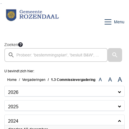
Ga naar de inhoud van deze pagina
Ga naar het zoeken
Ga naar het menu
Menu
Zoeken
U bevindt zich hier:
A
A
A
Home
Vergaderingen
1.3 Commissievergadering
2026
2025
2024