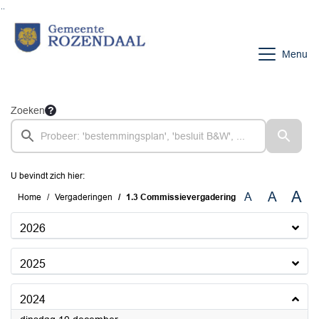
Ga naar de inhoud van deze pagina
Ga naar het zoeken
Ga naar het menu
Menu
Zoeken
U bevindt zich hier:
A
A
A
Home
Vergaderingen
1.3 Commissievergadering
2026
2025
2024