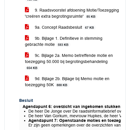
9. Raadsvoorstel afdoening Motie/Toezegging
'creëren extra begrotingsruimte'
85 KB
9a. Concept Raadsbesluit
67 KB
9b. Bijlage 1. Definitieve in stemming
gebrachte motie
593 KB
9c. Bijlage 2a. Memo betreffende motie en
toezegging 50.000 bij begrotingsbehandeling
654 KB
9d. Bijlage 2b. Bijlage bij Memo motie en
toezegging 50K
888 KB
Besluit
Agendapunt 6: overzicht van ingekomen stukken en r
De heer De Jonge over De raadsinformatiebrief over 
De heer Van Gorkum, mevrouw Hupkes, de heer Van den A
Agendapunt 7: Openstaande moties en toezegging
Er zijn geen opmerkingen over de overzichten van ope