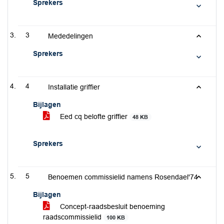
Sprekers
3
Mededelingen
Sprekers
4
Installatie griffier
Bijlagen
Eed cq belofte griffier
48 KB
Sprekers
5
Benoemen commissielid namens Rosendael'74
Bijlagen
Concept-raadsbesluit benoeming
raadscommissielid
100 KB