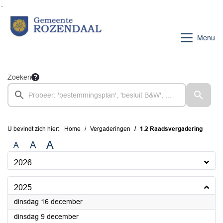
Ga naar de inhoud van deze pagina
Ga naar het zoeken
Ga naar het menu
Menu
Zoeken
U bevindt zich hier:
Home
Vergaderingen
1.2 Raadsvergadering
A
A
A
2026
2025
2025
dinsdag 16 december
2025
dinsdag 9 december