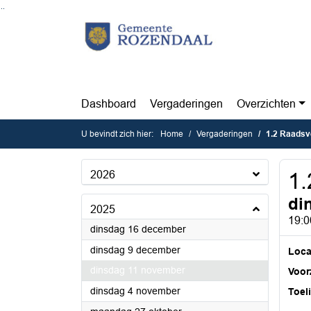
Ga naar de inhoud van deze pagina
Ga naar het zoeken
Ga naar het menu
Dashboard
Vergaderingen
Overzichten
U bevindt zich hier:
Home
Vergaderingen
1.2 Raadsv
2026
1.
di
2025
19:0
2025
dinsdag 16 december
2025
dinsdag 9 december
Loca
2025
dinsdag 11 november
Voorz
2025
dinsdag 4 november
Toel