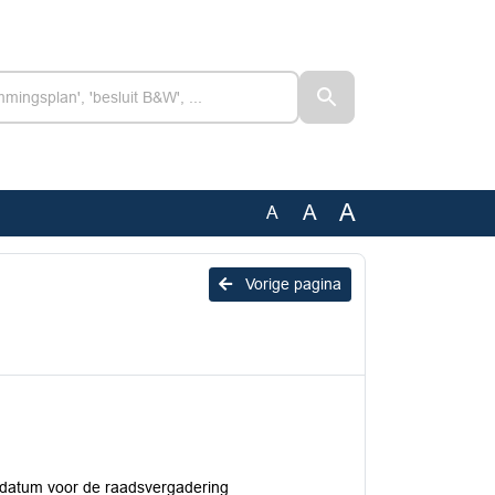
A
A
A
Vorige pagina
edatum voor de raadsvergadering