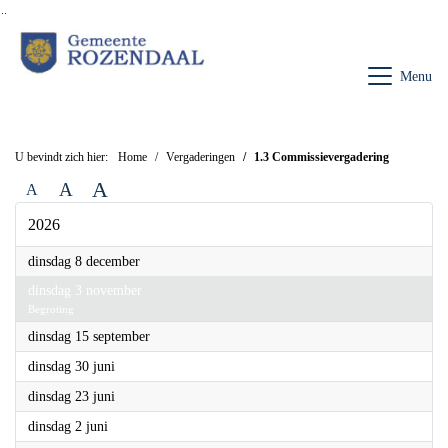
Ga naar de inhoud van deze pagina
Ga naar het zoeken
Ga naar het menu
Menu
U bevindt zich hier:
Home
Vergaderingen
1.3 Commissievergadering
A
A
A
2026
2026
dinsdag 8 december
2026
dinsdag 3 november
Begroting
2026
dinsdag 15 september
2026
dinsdag 30 juni
2026
dinsdag 23 juni
2026
dinsdag 2 juni