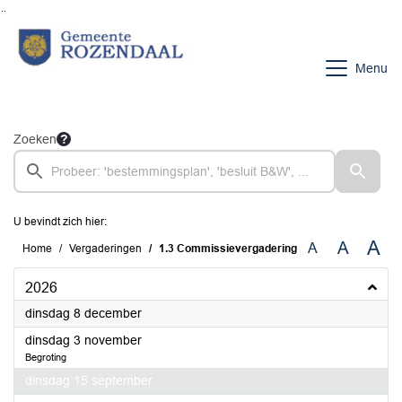
Ga naar de inhoud van deze pagina
Ga naar het zoeken
Ga naar het menu
Menu
Zoeken
U bevindt zich hier:
A
A
A
Home
Vergaderingen
1.3 Commissievergadering
2026
2026
dinsdag 8 december
2026
dinsdag 3 november
Begroting
2026
dinsdag 15 september