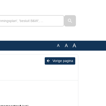
A
A
A
Vorige pagina