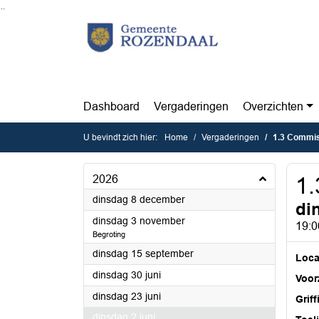
Ga naar de inhoud van deze pagina
Ga naar het zoeken
Ga naar het menu
Dashboard
Vergaderingen
Overzichten
U bevindt zich hier:
Home
Vergaderingen
1.3 Commis
2026
1.
2026
dinsdag 8 december
di
2026
dinsdag 3 november
19:0
Begroting
2026
dinsdag 15 september
Loca
2026
dinsdag 30 juni
Voorz
2026
dinsdag 23 juni
Griff
2026
dinsdag 2 juni