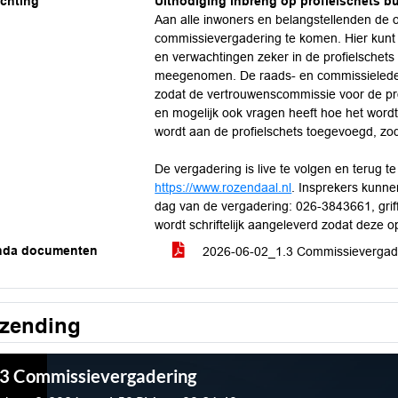
ichting
Uitnodiging inbreng op profielschets b
Aan alle inwoners en belangstellenden de 
commissievergadering te komen. Hier kun
en verwachtingen zeker in de profielsche
meegenomen. De raads- en commissieleden 
zodat de vertrouwenscommissie voor de pr
en mogelijk ook vragen heeft hoe het word
wordt aan de profielschets toegevoegd, zo
De vergadering is live te volgen en terug t
https://www.rozendaal.nl
. Insprekers kunnen
dag van de vergadering: 026-3843661,
gri
wordt schriftelijk aangeleverd zodat deze 
nda documenten
2026-06-02_1.3 Commissieverga
tzending